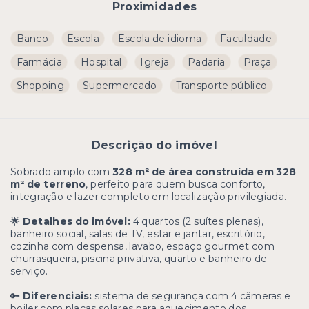
Proximidades
Banco
Escola
Escola de idioma
Faculdade
Farmácia
Hospital
Igreja
Padaria
Praça
Shopping
Supermercado
Transporte público
Descrição do imóvel
Sobrado amplo com
328 m² de área construída em 328
m² de terreno
, perfeito para quem busca conforto,
integração e lazer completo em localização privilegiada.
🌟
Detalhes do imóvel:
4 quartos (2 suítes plenas),
banheiro social, salas de TV, estar e jantar, escritório,
cozinha com despensa, lavabo, espaço gourmet com
churrasqueira, piscina privativa, quarto e banheiro de
serviço.
🔑
Diferenciais:
sistema de segurança com 4 câmeras e
boiler com placas solares para aquecimento dos