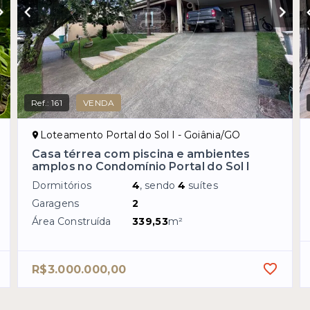
Ref.:
161
VENDA
Loteamento Portal do Sol I - Goiânia/GO
Casa térrea com piscina e ambientes
amplos no Condomínio Portal do Sol I
Dormitórios
4
, sendo
4
suítes
Garagens
2
Área Construída
339,53
m²
R$3.000.000,00