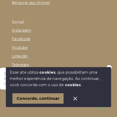
Negocie seu Imóvel
Social
Instagram
Facebook
Youtube
Linkedin
Telegram
Esse site utiliza
cookies
, que possibilitam uma
Seja bem-vindo! Sou Denise Brito, corretora de
melhor experiência de navegação.
Ao continuar,
imóveis, e estou aqui para tornar sua experiência
única.
você concorda com o uso de
cookies
.
© Copyright 2026 - Denise de Araújo Brito - Todos os
direitos reservados
Concordo, continuar
SITE PARA IMOBILIARIA