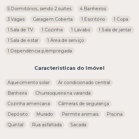
5 Dormitórios, sendo 2 suítes
4 Banheiros
3 Vagas
Garagem Coberta
1 Escritório
1 Copa
1 Sala de TV
1 Cozinha
1 Lavabo
1 Sala de jantar
1 Sala de estar
1 Área de serviço
1 Dependência p/empregada
Características do Imóvel
Aquecimento solar
Ar condicionado central
Banheira
Churrasqueira na varanda
Cozinha americana
Câmeras de segurança
Depósito
Murado
Permite animais
Piscina
Quintal
Rua asfaltada
Sacada