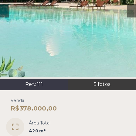
Ref.:
111
5
fotos
Venda
R$378.000,00
Área Total
420 m²