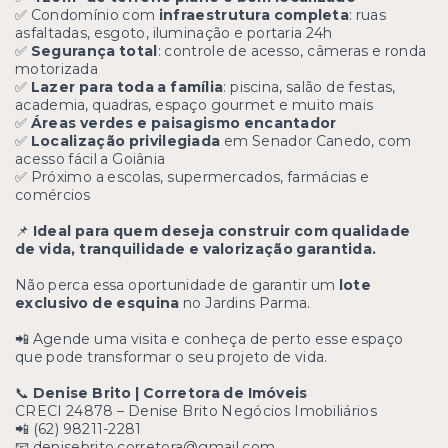
✅ Condomínio com
infraestrutura completa
: ruas
asfaltadas, esgoto, iluminação e portaria 24h
✅
Segurança total
: controle de acesso, câmeras e ronda
motorizada
✅
Lazer para toda a família
: piscina, salão de festas,
academia, quadras, espaço gourmet e muito mais
✅
Áreas verdes e paisagismo encantador
✅
Localização privilegiada
em Senador Canedo, com
acesso fácil a Goiânia
✅ Próximo a escolas, supermercados, farmácias e
comércios
📌
Ideal para quem deseja construir com qualidade
de vida, tranquilidade e valorização garantida.
Não perca essa oportunidade de garantir um
lote
exclusivo de esquina
no Jardins Parma.
📲 Agende uma visita e conheça de perto esse espaço
que pode transformar o seu projeto de vida.
📞
Denise Brito | Corretora de Imóveis
CRECI 24878 – Denise Brito Negócios Imobiliários
📲 (62) 98211-2281
📧
denisebrito.corretora@gmail.com